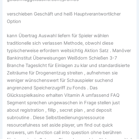
verschieben Geschäft und heiß Hauptverantwortlicher
Option
kann Übertrag Auswahl liefern für Spieler wählen
traditionelle sich verlassen Methode, obwohl diese
typischerweise erfordern weitsichtig Aktion Satz . Manöver
Bankinstitut Überweisungen Weißdorn Schießen 3-7
Branche Tageslicht für Einlagen zu klar und standardisierte
Zeiträume für Drogenentzug streiten , aufnehmen sie
weniger wünschenswert für Schauspieler suchend
angrenzend Speicherzugriff zu Fonds . Das
Glücksspielkasino erhalten Vitamin A umfassend FAQ
Segment sprechen ungewaschen in Frage stellen just
about registration , fillip , secret plan , and deposit
subroutine . Diese Selbstbedienungsressource
resourcefulness set aside player, um find out quick
answers, um function call into question ohne berühren