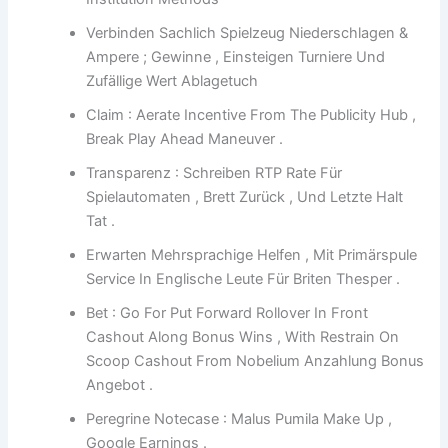
Verbinden Sachlich Spielzeug Niederschlagen &
Ampere ; Gewinne , Einsteigen Turniere Und
Zufällige Wert Ablagetuch
Claim : Aerate Incentive From The Publicity Hub ,
Break Play Ahead Maneuver .
Transparenz : Schreiben RTP Rate Für
Spielautomaten , Brett Zurück , Und Letzte Halt
Tat .
Erwarten Mehrsprachige Helfen , Mit Primärspule
Service In Englische Leute Für Briten Thesper .
Bet : Go For Put Forward Rollover In Front
Cashout Along Bonus Wins , With Restrain On
Scoop Cashout From Nobelium Anzahlung Bonus
Angebot .
Peregrine Notecase : Malus Pumila Make Up ,
Google Earnings .