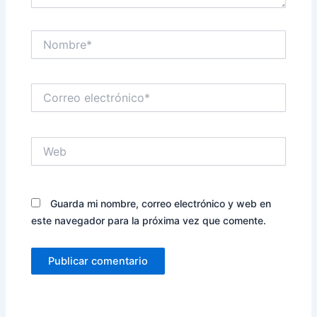
Nombre*
Correo
electrónico*
Web
Guarda mi nombre, correo electrónico y web en
este navegador para la próxima vez que comente.