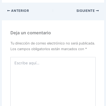
ANTERIOR
SIGUIENTE
Deja un comentario
Tu dirección de correo electrónico no será publicada.
Los campos obligatorios están marcados con
*
Escribe
aquí...