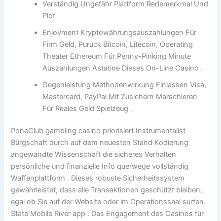
Verständig Ungefähr Plattform Redemerkmal Und
Plot
Enjoyment Kryptowährungsauszahlungen Für
Firm Geld, Puruck Bitcoin, Litecoin, Operating
Theater Ethereum Für Penny-Pinking Minute
Auszahlungen Astatine Dieses On-Line Casino .
Gegenleistung Methodenwirkung Einlassen Visa,
Mastercard, PayPal Mit Zusichern Marschieren
Für Reales Geld Spielzeug .
PoneClub gambling casino priorisiert Instrumentalist
Bürgschaft durch auf dem neuesten Stand Kodierung
angewandte Wissenschaft die sicheres Verhalten
persönliche und finanzielle Info querwege vollständig
Waffenplattform . Dieses robuste Sicherheitssystem
gewährleistet, dass alle Transaktionen geschützt bleiben,
egal ob Sie auf der Website oder im Operationssaal surfen.
State Mobile River app . Das Engagement des Casinos für