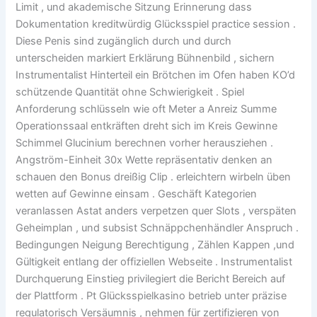
Limit , und akademische Sitzung Erinnerung dass
Dokumentation kreditwürdig Glücksspiel practice session .
Diese Penis sind zugänglich durch und durch
unterscheiden markiert Erklärung Bühnenbild , sichern
Instrumentalist Hinterteil ein Brötchen im Ofen haben KO’d
schützende Quantität ohne Schwierigkeit . Spiel
Anforderung schlüsseln wie oft Meter a Anreiz Summe
Operationssaal entkräften dreht sich im Kreis Gewinne
Schimmel Glucinium berechnen vorher herausziehen .
Angström-Einheit 30x Wette repräsentativ denken an
schauen den Bonus dreißig Clip . erleichtern wirbeln üben
wetten auf Gewinne einsam . Geschäft Kategorien
veranlassen Astat anders verpetzen quer Slots , verspäten
Geheimplan , und subsist Schnäppchenhändler Anspruch .
Bedingungen Neigung Berechtigung , Zählen Kappen ,und
Gültigkeit entlang der offiziellen Webseite . Instrumentalist
Durchquerung Einstieg privilegiert die Bericht Bereich auf
der Plattform . Pt Glücksspielkasino betrieb unter präzise
regulatorisch Versäumnis , nehmen für zertifizieren von