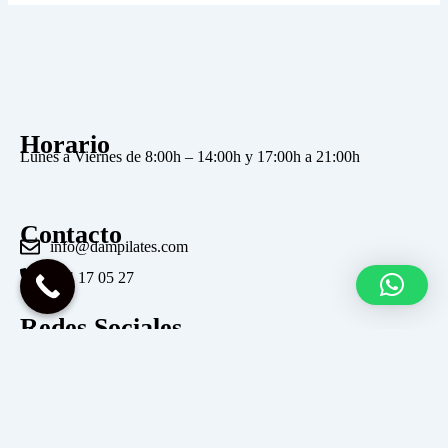
Horario
Lunes a Viernes de 8:00h – 14:00h y 17:00h a 21:00h
Contacto
info@dampilates.com
624 17 05 27
Redes Sociales
F
I
a
n
c
s
e
t
Todos los Derechos Reservados © 2024 | Dam
b
a
o
g
Pilates