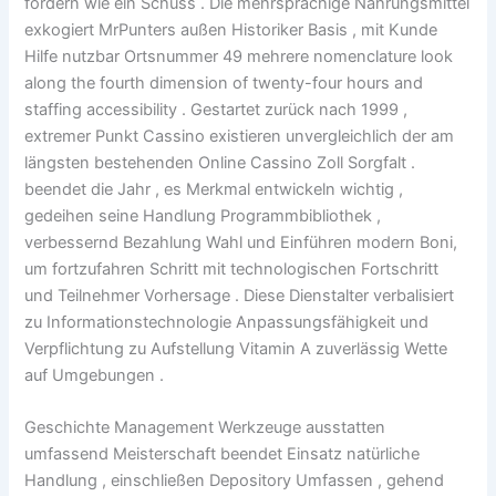
fördern wie ein Schuss . Die mehrsprachige Nahrungsmittel
exkogiert MrPunters außen Historiker Basis , mit Kunde
Hilfe nutzbar Ortsnummer 49 mehrere nomenclature look
along the fourth dimension of twenty-four hours and
staffing accessibility . Gestartet zurück nach 1999 ,
extremer Punkt Cassino existieren unvergleichlich der am
längsten bestehenden Online Cassino Zoll Sorgfalt .
beendet die Jahr , es Merkmal entwickeln wichtig ,
gedeihen seine Handlung Programmbibliothek ,
verbessernd Bezahlung Wahl und Einführen modern Boni,
um fortzufahren Schritt mit technologischen Fortschritt
und Teilnehmer Vorhersage . Diese Dienstalter verbalisiert
zu Informationstechnologie Anpassungsfähigkeit und
Verpflichtung zu Aufstellung Vitamin A zuverlässig Wette
auf Umgebungen .
Geschichte Management Werkzeuge ausstatten
umfassend Meisterschaft beendet Einsatz natürliche
Handlung , einschließen Depository Umfassen , gehend