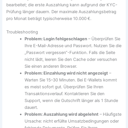
bearbeitet; die erste Auszahlung kann aufgrund der KYC-
Prüfung länger dauern. Der maximale Auszahlungsbetrag
pro Monat beträgt typischerweise 10.000 €.
Troubleshooting
Problem: Login fehlgeschlagen
– Überprüfen Sie
Ihre E-Mail-Adresse und Passwort. Nutzen Sie die
„Passwort vergessen“-Funktion. Falls die Seite
nicht lädt, leeren Sie den Cache oder versuchen
Sie einen anderen Browser.
Problem: Einzahlung wird nicht angezeigt
–
Warten Sie 15–30 Minuten. Bei E-Wallets kommt
es meist sofort gut. Überprüfen Sie Ihren
Transaktionsverlauf. Kontaktieren Sie den
Support, wenn die Gutschrift länger als 1 Stunde
dauert.
Problem: Auszahlung wird abgelehnt
– Häufigste
Ursache: nicht erfüllte Umsatzbedingungen oder