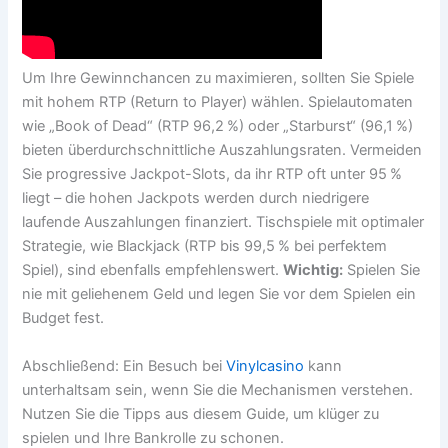
Um Ihre Gewinnchancen zu maximieren, sollten Sie Spiele
mit hohem RTP (Return to Player) wählen. Spielautomaten
wie „Book of Dead“ (RTP 96,2 %) oder „Starburst“ (96,1 %)
bieten überdurchschnittliche Auszahlungsraten. Vermeiden
Sie progressive Jackpot-Slots, da ihr RTP oft unter 95 %
liegt – die hohen Jackpots werden durch niedrigere
laufende Auszahlungen finanziert. Tischspiele mit optimaler
Strategie, wie Blackjack (RTP bis 99,5 % bei perfektem
Spiel), sind ebenfalls empfehlenswert.
Wichtig:
Spielen Sie
nie mit geliehenem Geld und legen Sie vor dem Spielen ein
Budget fest.
Abschließend: Ein Besuch bei
Vinylcasino
kann
unterhaltsam sein, wenn Sie die Mechanismen verstehen.
Nutzen Sie die Tipps aus diesem Guide, um klüger zu
spielen und Ihre Bankrolle zu schonen.