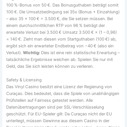
100 %-Bonus von 50 €. Das Bonusguthaben beträgt somit
100 €. Die Umsatzbedingung sei 35x (Bonus + Einzahlung)
– also 35 × 100 € = 3.500 €, die Sie setzen müssen. Bei
einem durchschnittlichen RTP von 96 % beträgt der
erwartete Verlust bei 3.500 € Umsatz 3.500 € × (1 – 0,96)
= 140 €. Zieht man diesen vom Startguthaben (100 €) ab,
ergibt sich ein erwarteter Endbetrag von −40 € (also ein
Verlust).
Wichtig:
Dies ist eine rein statistische Erwartung –
tatsächliche Ergebnisse weichen ab. Spielen Sie nur mit
Geld, das Sie sich leisten können zu verlieren.
Safety & Licensing
Das Vinyl Casino besitzt eine Lizenz der Regierung von
Curaçao. Dies bedeutet, dass die Spiele von unabhängigen
Prüfstellen auf Fairness getestet werden. Alle
Datenübertragungen sind per SSL-Verschlüsselung
geschützt. Für EU-Spieler gilt: Da Curaçao nicht der EU
unterliegt, müssen Gewinne aus diesem Casino in der