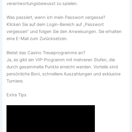
verantwortungsbewusst zu spielen.
Was passiert, wenn ich mein Passwort vergesse?
Klicken Sie auf dem Login-Bereich auf „Passwort
vergessen“ und folgen Sie den Anweisungen. Sie erhalten
eine E-Mail zum Zurücksetzen.
Bietet das Casino Treueprogramme an?
Ja, es gibt ein VIP-Programm mit mehreren Stufen, die
durch gesammelte Punkte erreicht werden. Vorteile sind
persönliche Boni, schnellere Auszahlungen und exklusive
Turniere.
Extra Tips