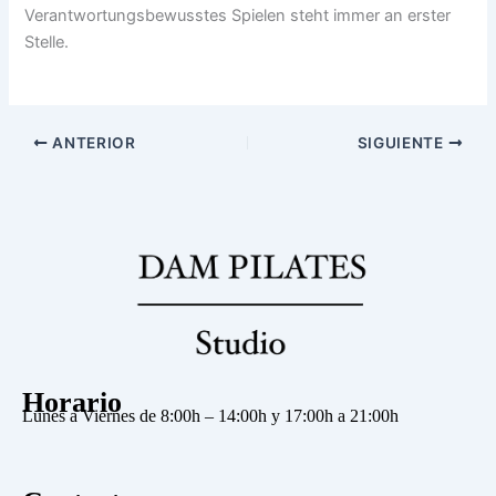
Verantwortungsbewusstes Spielen steht immer an erster
Stelle.
ANTERIOR
SIGUIENTE
Horario
Lunes a Viernes de 8:00h – 14:00h y 17:00h a 21:00h