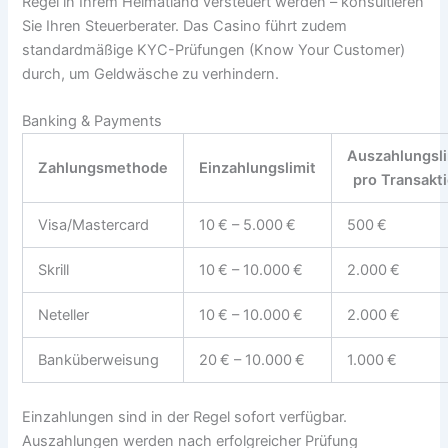
Regel in Ihrem Heimatland versteuert werden – konsultieren
Sie Ihren Steuerberater. Das Casino führt zudem
standardmäßige KYC-Prüfungen (Know Your Customer)
durch, um Geldwäsche zu verhindern.
Banking & Payments
Auszahlungsli
Zahlungsmethode
Einzahlungslimit
pro Transakt
Visa/Mastercard
10 € – 5.000 €
500 €
Skrill
10 € – 10.000 €
2.000 €
Neteller
10 € – 10.000 €
2.000 €
Banküberweisung
20 € – 10.000 €
1.000 €
Einzahlungen sind in der Regel sofort verfügbar.
Auszahlungen werden nach erfolgreicher Prüfung