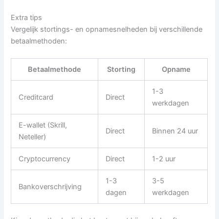
Extra tips
Vergelijk stortings- en opnamesnelheden bij verschillende
betaalmethoden:
Betaalmethode
Storting
Opname
1-3
Creditcard
Direct
werkdagen
E-wallet (Skrill,
Direct
Binnen 24 uur
Neteller)
Cryptocurrency
Direct
1-2 uur
1-3
3-5
Bankoverschrijving
dagen
werkdagen