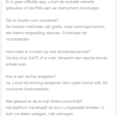
Er is geen officiële app; u kunt de mobiele website
gebruiken of de PWA aan uw startscherm toevoegen.
Zijn er kosten voor opnames?
De meeste methoden zijn gratis, maar sommige kunnen
een kleine vergoeding rekenen. Controleer de
voorwaarden.
Hoe neem ik contact op met de klantenservice?
Via live chat (24/7) of e-mail. Verwacht een reactie binnen
enkele uren.
Kan ik een bonus weigeren?
Ja, u kunt bij storting aangeven dat u geen bonus wilt. Dit
voorkomt inzetvereisten.
Wat gebeurt er als ik mijn limiet overschrijd?
Het platform handhaaft de door u ingestelde limieten. U
kunt ze alleen verlagen, niet verhogen.