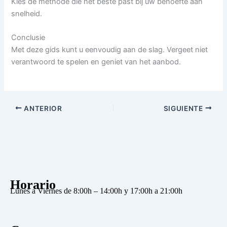
Kies de methode die het beste past bij uw behoefte aan
snelheid.
Conclusie
Met deze gids kunt u eenvoudig aan de slag. Vergeet niet
verantwoord te spelen en geniet van het aanbod.
ANTERIOR
SIGUIENTE
Horario
Lunes a Viernes de 8:00h – 14:00h y 17:00h a 21:00h