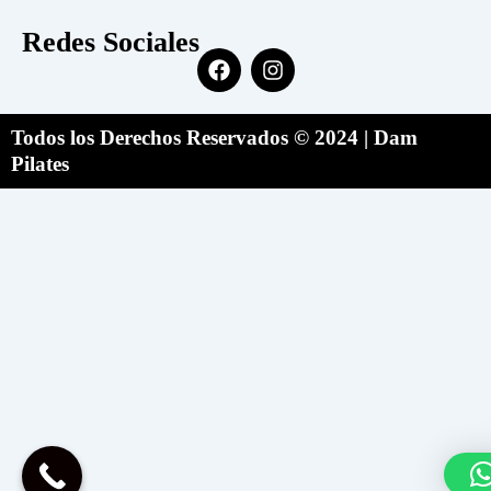
Redes Sociales
F
I
a
n
c
s
e
t
Todos los Derechos Reservados © 2024 | Dam
b
a
o
g
Pilates
o
r
k
a
m