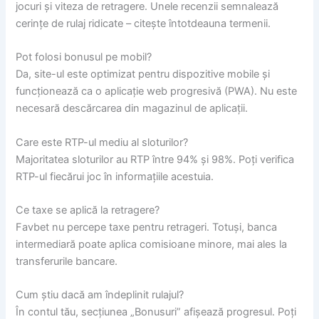
jocuri și viteza de retragere. Unele recenzii semnalează
cerințe de rulaj ridicate – citește întotdeauna termenii.
Pot folosi bonusul pe mobil?
Da, site-ul este optimizat pentru dispozitive mobile și
funcționează ca o aplicație web progresivă (PWA). Nu este
necesară descărcarea din magazinul de aplicații.
Care este RTP-ul mediu al sloturilor?
Majoritatea sloturilor au RTP între 94% și 98%. Poți verifica
RTP-ul fiecărui joc în informațiile acestuia.
Ce taxe se aplică la retragere?
Favbet nu percepe taxe pentru retrageri. Totuși, banca
intermediară poate aplica comisioane minore, mai ales la
transferurile bancare.
Cum știu dacă am îndeplinit rulajul?
În contul tău, secțiunea „Bonusuri” afișează progresul. Poți