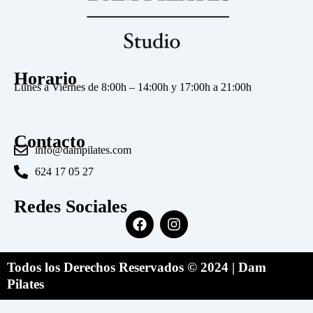
Horario
Lunes a Viernes de 8:00h – 14:00h y 17:00h a 21:00h
Contacto
info@dampilates.com
624 17 05 27
Redes Sociales
F
I
a
n
c
s
e
t
Todos los Derechos Reservados © 2024 | Dam
b
a
o
g
Pilates
o
r
k
a