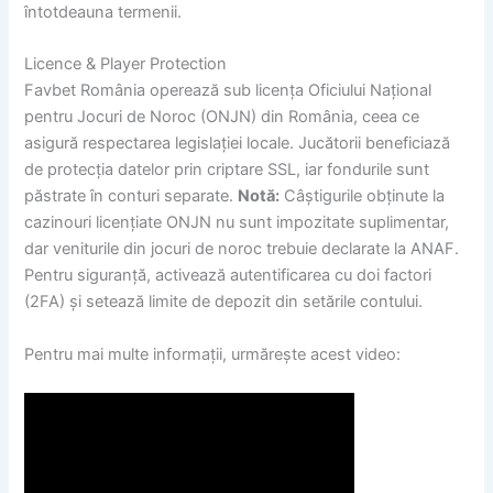
întotdeauna termenii.
Licence & Player Protection
Favbet România operează sub licența Oficiului Național
pentru Jocuri de Noroc (ONJN) din România, ceea ce
asigură respectarea legislației locale. Jucătorii beneficiază
de protecția datelor prin criptare SSL, iar fondurile sunt
păstrate în conturi separate.
Notă:
Câștigurile obținute la
cazinouri licențiate ONJN nu sunt impozitate suplimentar,
dar veniturile din jocuri de noroc trebuie declarate la ANAF.
Pentru siguranță, activează autentificarea cu doi factori
(2FA) și setează limite de depozit din setările contului.
Pentru mai multe informații, urmărește acest video: