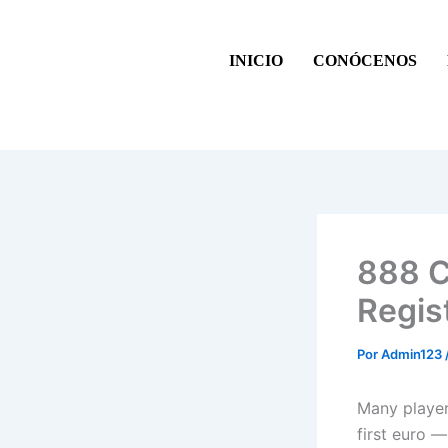
Ir
al
INICIO
CONÓCENOS
contenido
888 C
Regis
Por
Admin123
Many playe
first euro 