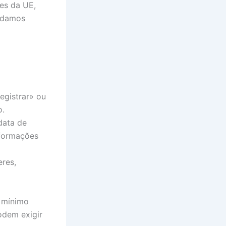
es da UE,
endamos
egistrar» ou
o.
data de
nformações
eres,
a
o mínimo
odem exigir