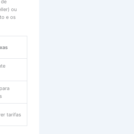
 de
ller) ou
to e os
xas
nte
 para
s
er tarifas