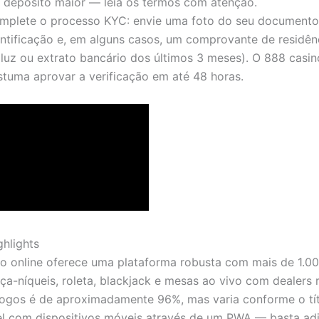
 depósito maior — leia os termos com atenção.
mplete o processo KYC: envie uma foto do seu documento
entificação e, em alguns casos, um comprovante de residên
 luz ou extrato bancário dos últimos 3 meses). O 888 casin
stuma aprovar a verificação em até 48 horas.
ghlights
o online oferece uma plataforma robusta com mais de 1.00
aça-níqueis, roleta, blackjack e mesas ao vivo com dealers 
ogos é de aproximadamente 96%, mas varia conforme o títu
l com dispositivos móveis através de um PWA — basta adi