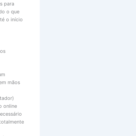
os para
udo o que
é o início
ios
 um
 em mãos
utador)
o online
ecessário
 totalmente