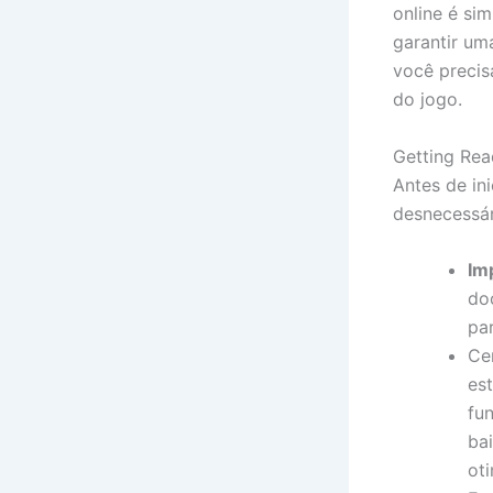
online é si
garantir um
você precis
do jogo.
Getting Re
Antes de ini
desnecessár
Im
do
pa
Cer
es
fu
bai
ot