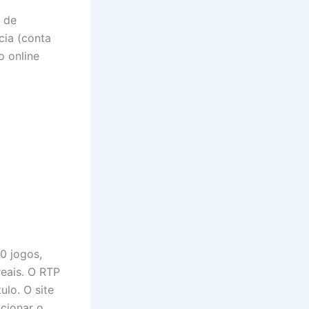
 de
cia (conta
o online
0 jogos,
reais. O RTP
lo. O site
cionar o