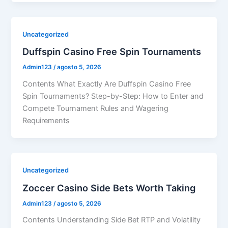
Uncategorized
Duffspin Casino Free Spin Tournaments
Admin123
/
agosto 5, 2026
Contents What Exactly Are Duffspin Casino Free
Spin Tournaments? Step-by-Step: How to Enter and
Compete Tournament Rules and Wagering
Requirements
Uncategorized
Zoccer Casino Side Bets Worth Taking
Admin123
/
agosto 5, 2026
Contents Understanding Side Bet RTP and Volatility