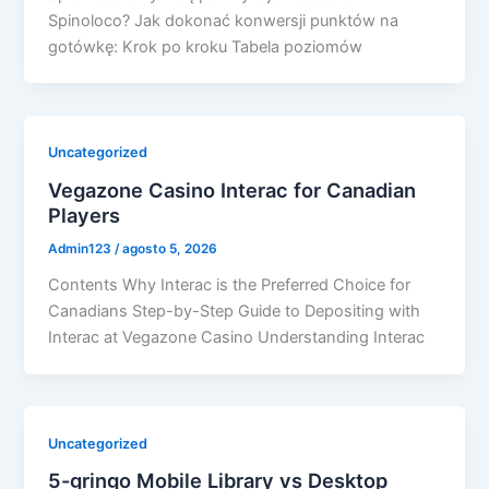
Spinoloco? Jak dokonać konwersji punktów na
gotówkę: Krok po kroku Tabela poziomów
Uncategorized
Vegazone Casino Interac for Canadian
Players
Admin123
/
agosto 5, 2026
Contents Why Interac is the Preferred Choice for
Canadians Step-by-Step Guide to Depositing with
Interac at Vegazone Casino Understanding Interac
Uncategorized
5-gringo Mobile Library vs Desktop