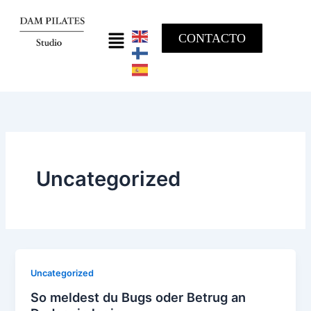
Ir
al
Menú
CONTACTO
contenido
Uncategorized
Uncategorized
So meldest du Bugs oder Betrug an